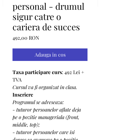
personal - drumul
sigur catre o
cariera de succes
Preț
492,00 RON
Adauga in cos
Taxa participare curs
: 492 Lei + 
TVA
Cursul va fi organizat in clasa.
Inscriere
Programul se adreseaza:
- tuturor persoanelor aflate deja 
pe o pozitie manageriala (front, 
middle, top);
- tuturor persoanelor care isi 
doresc sa avanseze pe o pozitie 